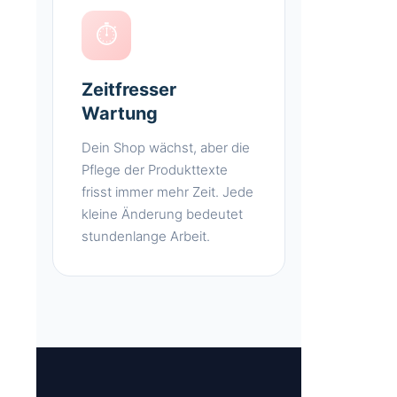
⏱️
Zeitfresser
Wartung
Dein Shop wächst, aber die
Pflege der Produkttexte
frisst immer mehr Zeit. Jede
kleine Änderung bedeutet
stundenlange Arbeit.