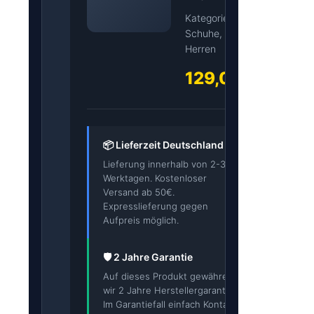
Kategorie:
Schuhe,
Herren
129,00€
📦 Lieferzeit Deutschland
Lieferung innerhalb von 2-3
Werktagen. Kostenloser
Versand ab 50€.
Expresslieferung gegen
Aufpreis möglich.
🛡️ 2 Jahre Garantie
Auf dieses Produkt gewähren
wir 2 Jahre Herstellergarantie.
Im Garantiefall einfach Kontakt