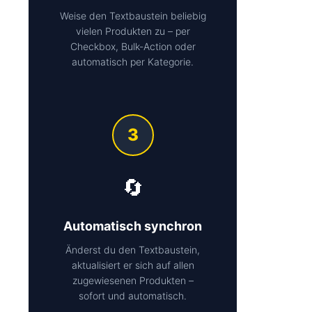
Weise den Textbaustein beliebig
vielen Produkten zu – per
Checkbox, Bulk-Action oder
automatisch per Kategorie.
3
🔄
Automatisch synchron
Änderst du den Textbaustein,
aktualisiert er sich auf allen
zugewiesenen Produkten –
sofort und automatisch.