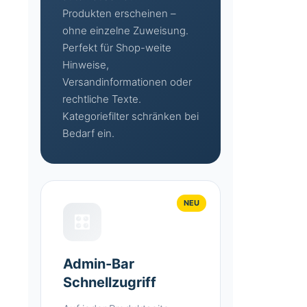
Produkten erscheinen –
ohne einzelne Zuweisung.
Perfekt für Shop-weite
Hinweise,
Versandinformationen oder
rechtliche Texte.
Kategoriefilter schränken bei
Bedarf ein.
NEU
🎛️
Admin-Bar
Schnellzugriff