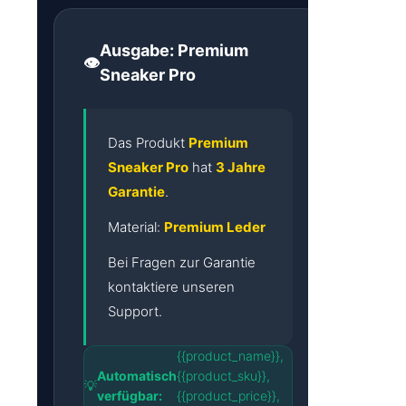
Ausgabe: Premium
👁️
Sneaker Pro
Das Produkt
Premium
Sneaker Pro
hat
3 Jahre
Garantie
.
Material:
Premium Leder
Bei Fragen zur Garantie
kontaktiere unseren
Support.
{{product_name}},
Automatisch
{{product_sku}},
💡
verfügbar:
{{product_price}},