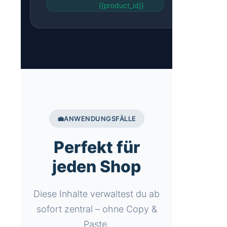
{{product_id}}
💼
ANWENDUNGSFÄLLE
Perfekt für
jeden Shop
Diese Inhalte verwaltest du ab
sofort zentral – ohne Copy &
Paste.