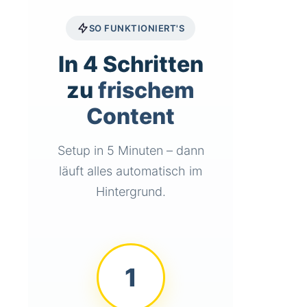
werden korrekt erkannt
Classic Editor Fallback
SO FUNKTIONIERT'S
Shortcode-Erkennung
In 4 Schritten
und -Erhaltung
Layout-Strukturen
zu
frischem
bleiben intakt
Content
Setup in 5 Minuten – dann
Admin-Interface &
läuft alles automatisch im
Dashboard
Hintergrund.
Übersichtliches
Dashboard mit
Statistiken
Einstellungsseite mit 5
1
Tabs
Setup-Wizard für
einfache Einrichtung