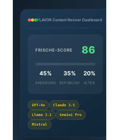
FLAVOR Content Reviver Dashboard
87
FRISCHE-SCORE
45%
35%
20%
ÄNDERUNG
REPUBLISH
ALTER
GPT-4o
Claude 3.5
Llama 3.1
Gemini Pro
Mistral