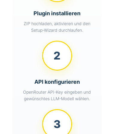
Historie-Ansicht aller
Plugin installieren
Aktionen
Log-Verwaltung mit
ZIP hochladen, aktivieren und den
Filter-Optionen
Setup-Wizard durchlaufen.
Manuelle Warteschlange
für sofortiges
Republishing
2
Chart-Visualisierung mit
Chart.js
E-Mail-
Benachrichtigungen und
API konfigurieren
Reports
OpenRouter API-Key eingeben und
gewünschtes LLM-Modell wählen.
Technische Details
3
WordPress 5.8+
kompatibel