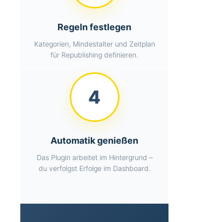
PHP 8.1+ optimiert mit
modernen Features
Regeln festlegen
OOP-Architektur mit
Kategorien, Mindestalter und Zeitplan
Namespaces
für Republishing definieren.
Trait-basierte Code-
Wiederverwendung
REST API für externe
4
Integration
Eigene Datenbank-
Tabellen (Logs,
Revisionen,
Performance)
Automatik genießen
Transient-Caching für
Das Plugin arbeitet im Hintergrund –
Performance
du verfolgst Erfolge im Dashboard.
Multilinguale
Unterstützung (DE/EN)
Multi-Site ready
(WordPress-Netzwerke)