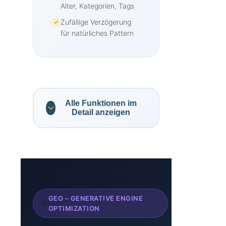
Alter, Kategorien, Tags
Zufällige Verzögerung
für natürliches Pattern
Alle Funktionen im
Detail anzeigen
KI & Content-
Verarbeitung
OpenRouter API-
GEO – GENERATIVE ENGINE
Integration (einheitliche
OPTIMIZATION
Schnittstelle)