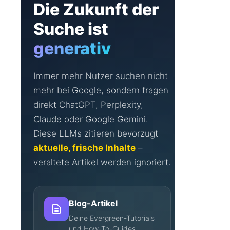
Die Zukunft der
10+ LLM-Modelle: GPT-
4o, GPT-4o-mini, Claude
Suche ist
3.5 Sonnet, Claude 3
Haiku, Llama 3.1/3.2,
generativ
Gemini Pro/Flash, Mistral
Large/Medium
Nur erster Satz wird
Immer mehr Nutzer suchen nicht
umgeschrieben
(schonende Änderung)
mehr bei Google, sondern fragen
Deutsche Prompt-Engine
direkt ChatGPT, Perplexity,
mit Tonalitäts-Regeln
Claude oder Google Gemini.
Einstellbare Temperatur
Diese LLMs zitieren bevorzugt
(0.0–1.0) für Kreativität
aktuelle, frische Inhalte
–
Automatische Erkennung
veraltete Artikel werden ignoriert.
und Extraktion des
ersten Satzes
HTML-Entity-
Dekodierung und KSES-
Blog-Artikel
Filter-Handling
Deine Evergreen-Tutorials
Token-Verbrauch und
und How-To-Guides