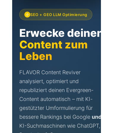
SEO + GEO LLM Optimierung
Erwecke deinen
Content zum
Leben
FLAVOR Content Reviver
analysiert, optimiert und
republiziert deinen Evergreen-
Content automatisch – mit KI-
gestützter Umformulierung für
bessere Rankings bei Google
und
KI-Suchmaschinen wie ChatGPT,