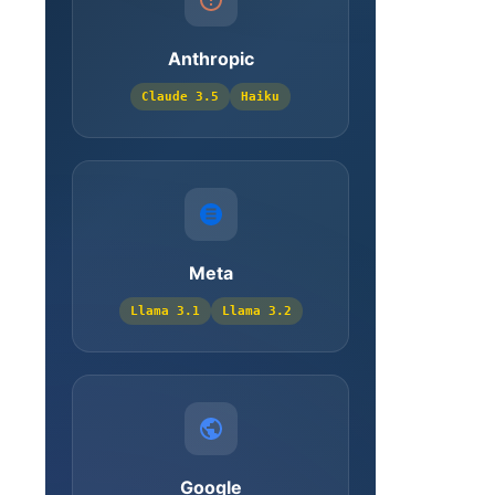
Prepared Statements
gegen SQL-Injection
Anthropic
Claude 3.5
Haiku
WooCommerce-
Integration
Unterstützung für
WooCommerce-Produkte
Meta
Umschreibung der
Langbeschreibung
Llama 3.1
Llama 3.2
(post_content)
Umschreibung der
Kurzbeschreibung
(post_excerpt)
Fallback wenn keine
Langbeschreibung
vorhanden
Google