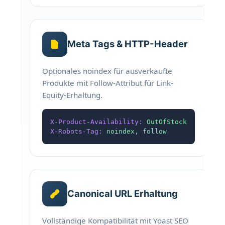
Slide-In/Out Animationen
Meta Tags & HTTP-Header
Pro-Produkt Einstellungen
Optionales noindex für ausverkaufte
Individuelle Hinweis-Anpassung pro Produkt
Produkte mit Follow-Attribut für Link-
Positions-Override mit eigener Priority
Equity-Erhaltung.
Manuelle Produktvorschläge definieren
Vorschläge komplett deaktivieren
X-Product-Availability:
OutOfStock
X-Robots-Tag:
noindex, follow
Archiv-Verhalten überschreiben
Badge ausblenden für einzelne Produkte
Canonical URL Erhaltung
Cache-System
Vollständige Kompatibilität mit Yoast SEO
Mehrstufiges Transient-Cache-System