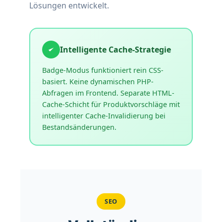
Lösungen entwickelt.
Volle Unterstützung für WooCommerce
Variable Products
Erkennung von partiellem Stock
Intelligente Cache-Strategie
Vorrangige Anzeige verfügbarer Varianten
Badge-Modus funktioniert rein CSS-
JavaScript-basierte dynamische Varianten-
basiert. Keine dynamischen PHP-
Anzeige
Abfragen im Frontend. Separate HTML-
Variation-spezifische Suggestions
Cache-Schicht für Produktvorschläge mit
Recursion Guards gegen Endlosschleifen
intelligenter Cache-Invalidierung bei
Bestandsänderungen.
SEO-Optimierung
Schema.org JSON-LD mit OutOfStock-
Verfügbarkeit
SEO
Related Products Markup für Alternativen