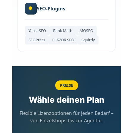
SEO-Plugins
Yoast SEO
Rank Math
AIOSEO
SEOPress
FLAVOR SEO
Squirrly
PREISE
Wähle deinen Plan
Flexible Lizenzoptionen für jeden Bedarf –
von Einzelshops bis zur Agentur.