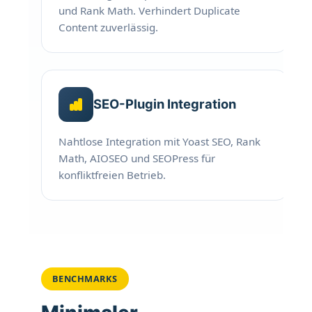
und Rank Math. Verhindert Duplicate
HTML-Cache für gerenderte Ausgabe
Content zuverlässig.
Taxonomy-Term-Cache (1 Stunde)
Automatisches Cache Warmup (täglich)
Intelligente Cache-Invalidierung
Manuelle Cache-Verwaltung im Admin
SEO-Plugin Integration
Nahtlose Integration mit Yoast SEO, Rank
Math, AIOSEO und SEOPress für
Admin & Tools
konfliktfreien Betrieb.
Übersichtliche Einstellungsseite mit Tabs
Live-Vorschau für Design-Änderungen
Einstellungen Import/Export (JSON)
Sichtbarkeits-Synchronisation
BENCHMARKS
Reset auf Standardwerte
WooCommerce HPOS-kompatibel