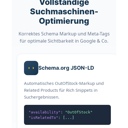
Vollständige
Optionales noindex mit Follow-Attribut
Suchmaschinen-
Canonical URL Erhaltung
Optimierung
HTTP-Header (X-Product-Availability)
Kompatibel mit Yoast, Rank Math, AIOSEO,
SEOPress
Korrektes Schema Markup und Meta-Tags
für optimale Sichtbarkeit in Google & Co.
Frontend & Darstellung
Schema.org JSON-LD
18+ vordefinierte Hook-Positionen
Vollständig anpassbares Notice-Styling
Automatisches OutOfStock-Markup und
Related Products für Rich Snippets in
Responsive Grid-System
Suchergebnissen.
(Desktop/Tablet/Mobile)
Native WooCommerce Templates
"availability"
: 
"OutOfStock"
Platzhalter: {product_name}, {category},
"isRelatedTo"
: [...]
{brand}