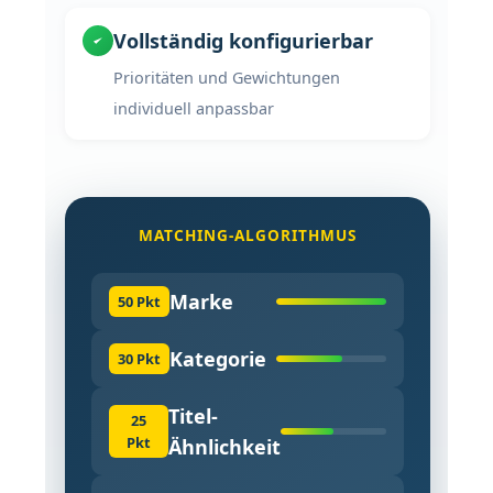
Vollständig konfigurierbar
Prioritäten und Gewichtungen
individuell anpassbar
MATCHING-ALGORITHMUS
Marke
50 Pkt
Kategorie
30 Pkt
Titel-
25
Pkt
Ähnlichkeit