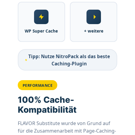
Intelligentes Matching
WP Super Cache
+ weitere
6 Matching-Kriterien: Marke, Kategorie, Titel,
Preis, Tags, Attribute
Konfigurierbare Prioritäten per Drag & Drop
Tipp: Nutze NitroPack als das beste
Zweistufiges Kandidaten-System für optimale
Caching-Plugin
Ergebnisse
Unterstützung für Perfect Brands, YITH
Brands, WC Brands
PERFORMANCE
Preis-Ähnlichkeit mit ±30% Toleranz
100% Cache-
Semantische Titel-Analyse mit Stoppwort-
Filterung
Kompatibilität
FLAVOR Substitute wurde von Grund auf
für die Zusammenarbeit mit Page-Caching-
Varianten-Support