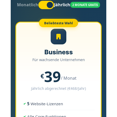
Monatlich
Jährlich
2 MONATE GRATIS
Beliebteste Wahl
Business
Für wachsende Unternehmen
39
€
/ Monat
Jährlich abgerechnet (€468/Jahr)
5
Website-Lizenzen
Alle Core-Funktionen